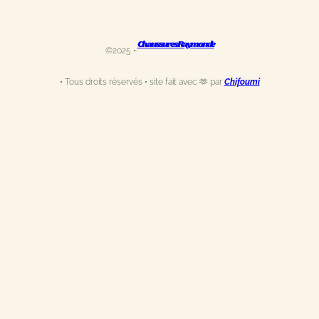
Chaussures Raymonde
©2025 •·
• Tous droits réservés • site fait avec 🫶 par
Chifoumi