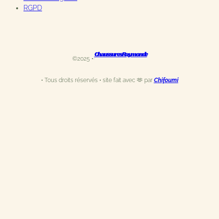
RGPD
Chaussures Raymonde
©2025 •·
• Tous droits réservés • site fait avec 🫶 par
Chifoumi